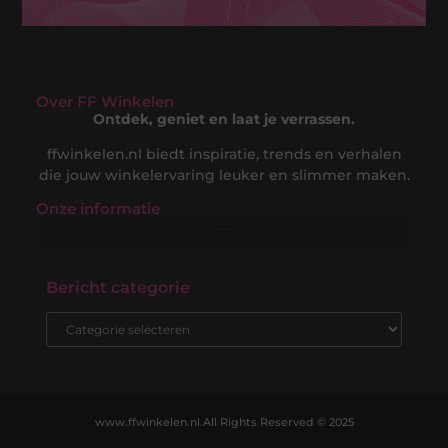
Over FF Winkelen
Ontdek, geniet en laat je verrassen.
ffwinkelen.nl biedt inspiratie, trends en verhalen
die jouw winkelervaring leuker en slimmer maken.
Onze informatie
Nederlandse Linkbuilding: Jouw Gids naar een Sterke Online Positie in de Nederlandse Markt
Hoe Kan Je Online Geld Verdienen? De Complete Gids voor Digitale Inkomsten
Bericht categorie
www.ffwinkelen.nl.
All Rights Reserved © 2025