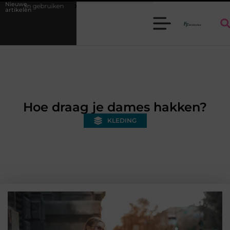
Nieuwe
Batterijen en accu's veilig kiezen en gebruiken
Herenkleding in De
artikelen
Hoe draag je dames hakken?
KLEDING