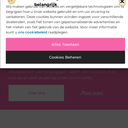
belangrijk
Wij maken gebruik van cookies en vergelijkbare technologieën om te
begrijpen hoe u onze website gebruikt en om uw ervaring te
verbeteren. Deze cookies kunnen worden ingezet voor verschillende
doeleinden, zoals het tonen van gepersonaliseerde advertenties en
het meten van het gebruik van de website. Voor meer informatie
kunt u
ons cookiebeleid
raadplegen.
Bekijk meer informatie over Ffwinkelen.nl
Alles Toestaan
Ffwinkelen.nl is dé plek voor algemene blogs over
diverse onderwerpen. Of je nu op zoek bent naar
Cookies Beheren
inspiratie, je kennis wilt delen of een samenwerking
wilt starten, bij ons ben je op de juiste plaats. Heb je
interesse om zelf te bloggen? Neem dan contact met
ons op en sluit je aan bij onze community.
Over ons
Ons team