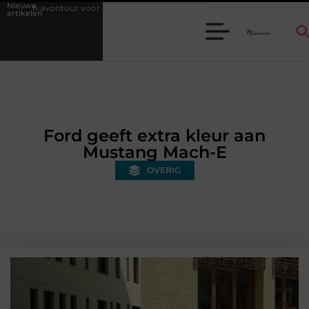
Nieuwe
inderen: kies je een auto of kinderquad?
Batterijen en accu's veilig k
artikelen
Ford geeft extra kleur aan
Mustang Mach-E
OVERIG