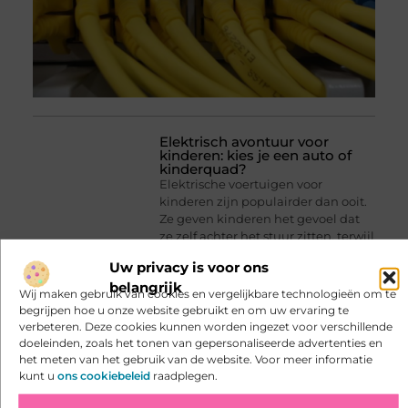
Elektrisch avontuur voor
kinderen: kies je een auto of
kinderquad?
Elektrische voertuigen voor
kinderen zijn populairder dan ooit.
Ze geven kinderen het gevoel dat
ze zelf achter het stuur zitten, terwijl
ouders steeds meer keuze hebben
Uw privacy is voor ons
uit modellen met begrensde
belangrijk
snelheden, afstandsbediening en
Wij maken gebruik van cookies en vergelijkbare technologieën om te
andere veiligheidsfuncties.
begrijpen hoe u onze website gebruikt en om uw ervaring te
verbeteren. Deze cookies kunnen worden ingezet voor verschillende
doeleinden, zoals het tonen van gepersonaliseerde advertenties en
het meten van het gebruik van de website. Voor meer informatie
kunt u
ons cookiebeleid
raadplegen.