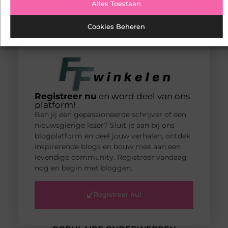
Alles Toestaan
Cookies Beheren
Registreer nu
en word deel van ons
platform!
Ben jij een gepassioneerde schrijver of een
nieuwsgierige lezer? Sluit je aan bij ons
blogplatform en deel jouw verhalen, ontdek
inspirerende blogs en bouw mee aan een
levendige community. Registreer vandaag
nog en begin met bloggen.
Registreer nu!