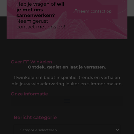
Heb je vragen of
wil
je met ons
Neem contact op
samenwerken?
Neem gerust
contact met ons op!
Over FF Winkelen
Ontdek, geniet en laat je verrassen.
ffwinkelen.nl biedt inspiratie, trends en verhalen
die jouw winkelervaring leuker en slimmer maken.
Onze informatie
Nederlandse Linkbuilding: Jouw Gids naar een Sterke Online Positie in de Nederlandse Markt
Hoe Kan Je Online Geld Verdienen? De Complete Gids voor Digitale Inkomsten
Bericht categorie