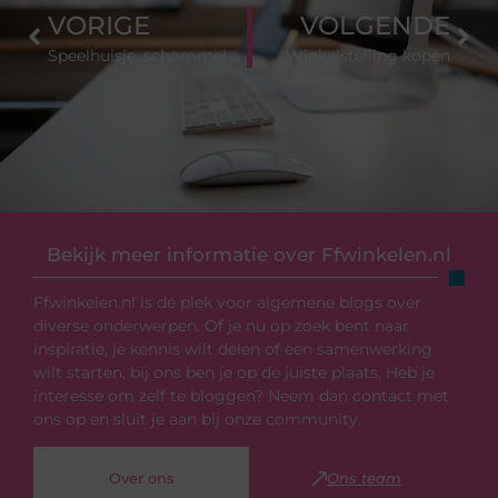
VORIGE
VOLGENDE
Speelhuisje, schommel of zandbak voor urenlang speelplezier
Winkelstelling kopen
Bekijk meer informatie over Ffwinkelen.nl
Ffwinkelen.nl is dé plek voor algemene blogs over
diverse onderwerpen. Of je nu op zoek bent naar
inspiratie, je kennis wilt delen of een samenwerking
wilt starten, bij ons ben je op de juiste plaats. Heb je
interesse om zelf te bloggen? Neem dan contact met
ons op en sluit je aan bij onze community.
Over ons
Ons team