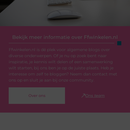
Bekijk meer informatie over Ffwinkelen.nl
Ffwinkelen.nl is dé plek voor algemene blogs over
diverse onderwerpen. Of je nu op zoek bent naar
inspiratie, je kennis wilt delen of een samenwerking
wilt starten, bij ons ben je op de juiste plaats. Heb je
interesse om zelf te bloggen? Neem dan contact met
ons op en sluit je aan bij onze community.
Over ons
Ons team