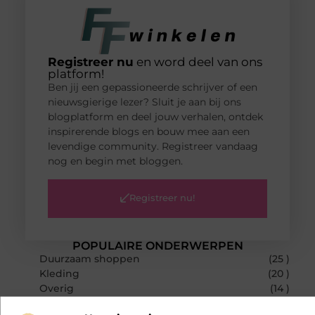
Registreer nu
en word deel van ons
platform!
Ben jij een gepassioneerde schrijver of een
nieuwsgierige lezer? Sluit je aan bij ons
blogplatform en deel jouw verhalen, ontdek
inspirerende blogs en bouw mee aan een
levendige community. Registreer vandaag
nog en begin met bloggen.
Registreer nu!
POPULAIRE ONDERWERPEN
Duurzaam shoppen
(25 )
Kleding
(20 )
Overig
(14 )
Huis en tuin
(14 )