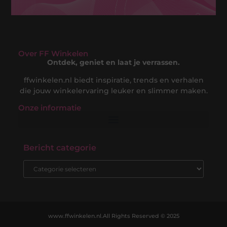
Over FF Winkelen
Ontdek, geniet en laat je verrassen.
ffwinkelen.nl biedt inspiratie, trends en verhalen
die jouw winkelervaring leuker en slimmer maken.
Onze informatie
Nederlandse Linkbuilding: Jouw Gids naar een Sterke Online Positie in de Nederlandse Markt
Hoe Kan Je Online Geld Verdienen? De Complete Gids voor Digitale Inkomsten
Bericht categorie
www.ffwinkelen.nl.
All Rights Reserved © 2025