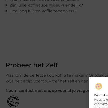
Zijn jullie koffiecups milieuvriendelijk?
Hoe lang blijven koffiebonen vers?
Probeer het Zelf
Klaar om de perfecte kop koffie te maken? Ontdek ons 
kwaliteit altijd voorop. Proef het zelf en geniet van ko
Neem contact met ons op voor al je vragen
Wij maken
website g
voor vers