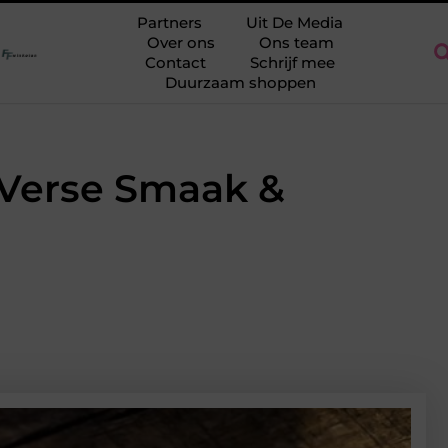
atterijen en accu's veilig kiezen en gebruiken
Herenkleding in
Partners
Uit De Media
Over ons
Ons team
Contact
Schrijf mee
Duurzaam shoppen
 Verse Smaak &