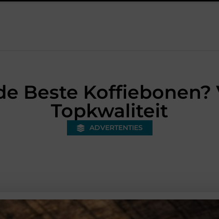
nderquad?
Batterijen en accu's veilig kiezen en gebruiken
B
de Beste Koffiebonen?
Topkwaliteit
ADVERTENTIES