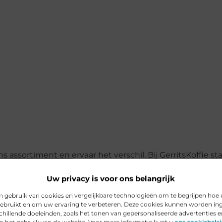
assortiment en ervaar het verschil. Bij GerritsKoffie st
ffie zoals het bedoeld is!
Uw privacy is voor ons belangrijk
 gebruik van cookies en vergelijkbare technologieën om te begrijpen hoe 
ebruikt en om uw ervaring te verbeteren. Deze cookies kunnen worden in
chillende doeleinden, zoals het tonen van gepersonaliseerde advertenties e