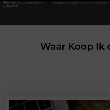
Nieuwe
oeften
Elektrisch avontuur voor kinderen: kies je een auto of ki
artikelen
Waar Koop Ik 