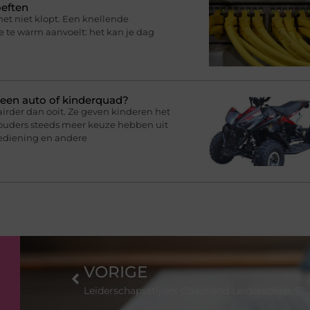
oeften
het niet klopt. Een knellende
ie te warm aanvoelt: het kan je dag
e een auto of kinderquad?
airder dan ooit. Ze geven kinderen het
jl ouders steeds meer keuze hebben uit
ediening en andere
VORIGE
Leiderschapsstijlen: Coachend Leiderschap, Slim Subsidie & 360 Graden Feedback