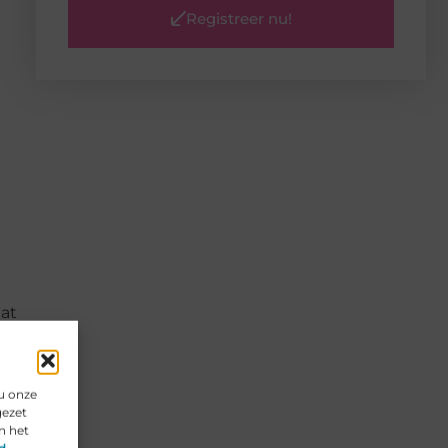
Registreer nu!
aat
u onze
gezet
n het