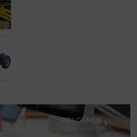
VOLGENDE
Hoe simpele meubels jouw huis omtoveren tot een oase van gezelligheid