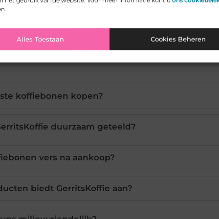
 het gebruik van de website. Voor meer informatie kunt u
ons cookiebelei
en.
Alles Toestaan
Cookies Beheren
este koffiebonen kopen?
GerritsKoffie duurzaam geteeld?
ffiebonen vers na aankoop?
ucten biedt GerritsKoffie aan?