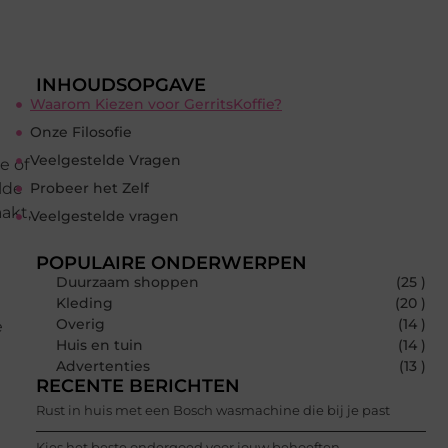
INHOUDSOPGAVE
Waarom Kiezen voor GerritsKoffie?
Onze Filosofie
Veelgestelde Vragen
e of
lde
Probeer het Zelf
aakt,
Veelgestelde vragen
POPULAIRE ONDERWERPEN
Duurzaam shoppen
(25 )
Kleding
(20 )
Overig
(14 )
e
Huis en tuin
(14 )
Advertenties
(13 )
RECENTE BERICHTEN
Rust in huis met een Bosch wasmachine die bij je past
Kies het beste ondergoed voor jouw behoeften