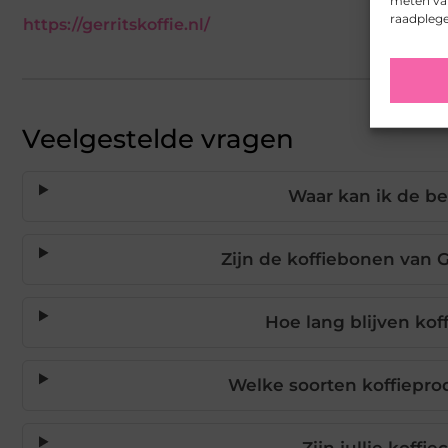
meten van
raadpleg
https://gerritskoffie.nl/
Veelgestelde vragen
Waar kan ik de b
Zijn de koffiebonen van 
Hoe lang blijven ko
Welke soorten koffieprod