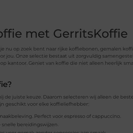
ffie met GerritsKoffie
f je nu op zoek bent naar rijke koffiebonen, gemalen koffi
or jou. Onze selectie bestaat uit zorgvuldig samengeste
op kantoor. Geniet van koffie die niet alleen heerlijk sm
ie?
bij de juiste keuze. Daarom selecteren wij alleen de best
 geschikt voor elke koffieliefhebber:
aakbeleving. Perfect voor espresso of cappuccino.
e snelle bereidingswijzen.
s voor gemak zonder concessies aan smaak.