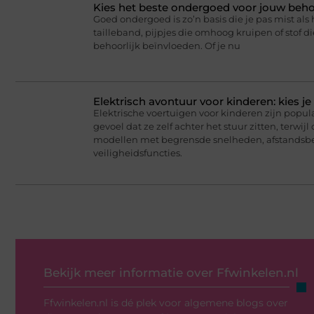
Kies het beste ondergoed voor jouw beh
Goed ondergoed is zo’n basis die je pas mist als 
tailleband, pijpjes die omhoog kruipen of stof d
behoorlijk beïnvloeden. Of je nu
Elektrisch avontuur voor kinderen: kies j
Elektrische voertuigen voor kinderen zijn popul
gevoel dat ze zelf achter het stuur zitten, terwi
modellen met begrensde snelheden, afstandsb
veiligheidsfuncties.
Bekijk meer informatie over Ffwinkelen.nl
Ffwinkelen.nl is dé plek voor algemene blogs over