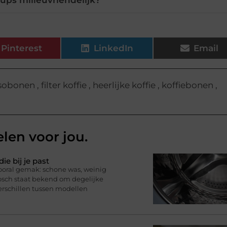
ecups milieuvriendelijk?
Pinterest
LinkedIn
Email
sobonen
,
filter koffie
,
heerlijke koffie
,
koffiebonen
,
elen voor jou.
e bij je past
vooral gemak: schone was, weinig
osch staat bekend om degelijke
erschillen tussen modellen