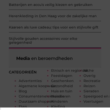
Batterijen en accu's veilig kiezen en gebruiken
Herenkleding in Den Haag voor de zakelijke man
Kaarsen als luxe cadeau: tips voor een stijlvolle gift
Stijlvolle gouden accessoires voor elke
gelegenheid
Media
en beroemdheden
Etnisch en regionaal
Niche
CATEGORIEËN
Feestdagen
Overig
Advertenties
Geschenken
Recreatie
Algemene koopwaar
Gezondheid
Reizen
Blog
Huis en tuin
Sieraden
Consumentenelektronica
Huisdieren
Speelgoed en 
Duurzaam shoppen
Kinderen
Voertuigen
Eten
Kleding