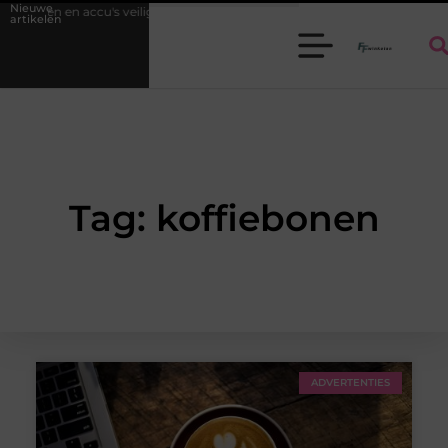
Nieuwe
terijen en accu's veilig kiezen en gebruiken
Batterijen en accu's veilig
artikelen
Tag: koffiebonen
ADVERTENTIES