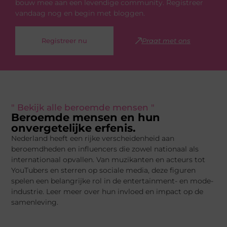
bouw mee aan een levendige community. Registreer
vandaag nog en begin met bloggen.
Registreer nu
Praat met ons
" Bekijk alle beroemde mensen "
Beroemde mensen en hun
onvergetelijke erfenis.
Nederland heeft een rijke verscheidenheid aan
beroemdheden en influencers die zowel nationaal als
internationaal opvallen. Van muzikanten en acteurs tot
YouTubers en sterren op sociale media, deze figuren
spelen een belangrijke rol in de entertainment- en mode-
industrie. Leer meer over hun invloed en impact op de
samenleving.