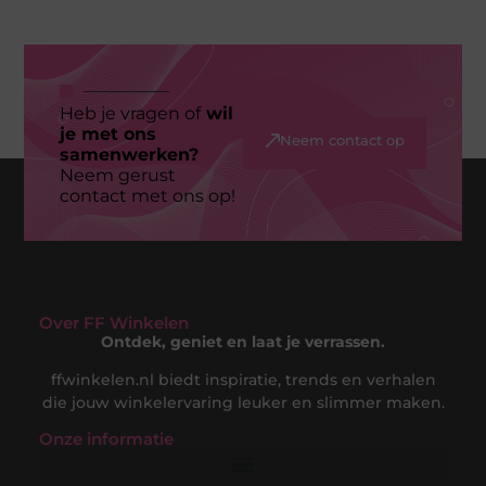
Heb je vragen of
wil
je met ons
Neem contact op
samenwerken?
Neem gerust
contact met ons op!
Over FF Winkelen
Ontdek, geniet en laat je verrassen.
ffwinkelen.nl biedt inspiratie, trends en verhalen
die jouw winkelervaring leuker en slimmer maken.
Onze informatie