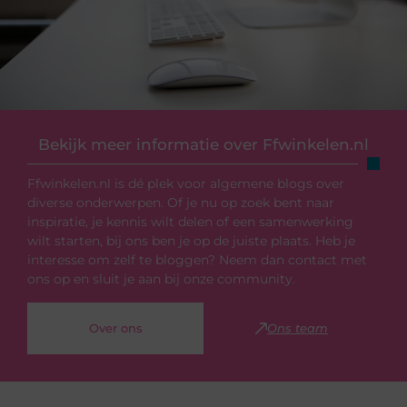
Bekijk meer informatie over Ffwinkelen.nl
Ffwinkelen.nl is dé plek voor algemene blogs over
diverse onderwerpen. Of je nu op zoek bent naar
inspiratie, je kennis wilt delen of een samenwerking
wilt starten, bij ons ben je op de juiste plaats. Heb je
interesse om zelf te bloggen? Neem dan contact met
ons op en sluit je aan bij onze community.
Over ons
Ons team