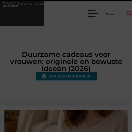
Nieuwe
uur voor kinderen: kies je een auto of kinderquad?
Batterijen en accu'
artikelen
Duurzame cadeaus voor
vrouwen: originele en bewuste
ideeën (2026)
DUURZAAM SHOPPEN