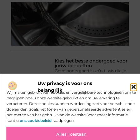
Kies het beste ondergoed voor
jouw behoeften
Goed ondergoed is zo’n basis die je
pas mist als het niet klopt. Een
knellende tailleband, pijpjes die
Uw privacy is voor ons
omhoog kruipen of stof die te warm
belangrijk
Wij maken gebruik van cookies en vergelijkbare technologieën om te
aanvoelt: het kan je dag behoorlijk
begrijpen hoe u onze website gebruikt en om uw ervaring te
beïnvloeden. Of je nu
verbeteren. Deze cookies kunnen worden ingezet voor verschillende
doeleinden, zoals het tonen van gepersonaliseerde advertenties en
het meten van het gebruik van de website. Voor meer informatie
kunt u
ons cookiebeleid
raadplegen.
Alles Toestaan