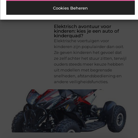
Cookies Beheren
Elektrisch avontuur voor
kinderen: kies je een auto of
kinderquad?
Elektrische voertuigen voor
kinderen zijn populairder dan ooit.
Ze geven kinderen het gevoel dat
ze zelf achter het stuur zitten, terwijl
ouders steeds meer keuze hebben
uit modellen met begrensde
snelheden, afstandsbediening en
andere veiligheidsfuncties.