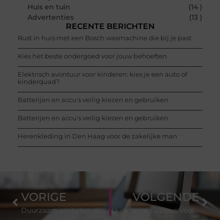
Huis en tuin
(14 )
Advertenties
(13 )
RECENTE BERICHTEN
Rust in huis met een Bosch wasmachine die bij je past
Kies het beste ondergoed voor jouw behoeften
Elektrisch avontuur voor kinderen: kies je een auto of
kinderquad?
Batterijen en accu's veilig kiezen en gebruiken
Batterijen en accu's veilig kiezen en gebruiken
Herenkleding in Den Haag voor de zakelijke man
VORIGE
VOLGENDE
Duurzaam winkelen: slimme tips voor bewuste keuzes (2026)
Duurzame cadeaus voor mannen: praktische en bewuste ideeën (2026)