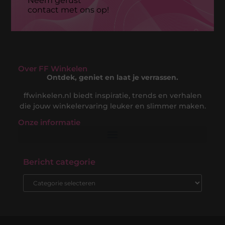
Neem gerust
contact met ons op!
Over FF Winkelen
Ontdek, geniet en laat je verrassen.
ffwinkelen.nl biedt inspiratie, trends en verhalen
die jouw winkelervaring leuker en slimmer maken.
Onze informatie
Nederlandse Linkbuilding: Jouw Gids naar een Sterke Online Positie in de Nederlandse Markt
Hoe Kan Je Online Geld Verdienen? De Complete Gids voor Digitale Inkomsten
Bericht categorie