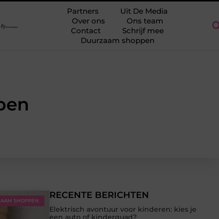
n
Kaarsen als luxe cadeau: tips voor een stijlvolle gift
Stijlv
Partners
Uit De Media
Over ons
Ons team
Contact
Schrijf mee
Duurzaam shoppen
pen
RECENTE BERICHTEN
AAM SHOPPEN
Elektrisch avontuur voor kinderen: kies je
een auto of kinderquad?