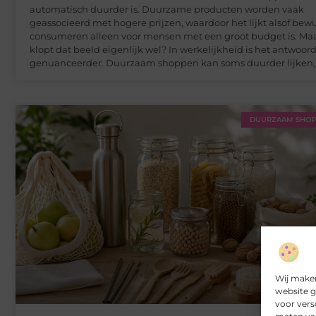
automatisch duurder is. Duurzame producten worden vaak
geassocieerd met hogere prijzen, waardoor het lijkt alsof bew
consumeren alleen voor mensen met een groot budget is. Ma
klopt dat beeld eigenlijk wel? In werkelijkheid is het antwoor
genuanceerder. Duurzaam shoppen kan soms duurder lijken,
DUURZAAM SHO
Wij maken
website g
voor vers