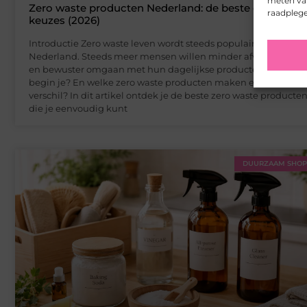
meten van
Zero waste producten Nederland: de beste duurzame
raadpleg
keuzes (2026)
Introductie Zero waste leven wordt steeds populairder in
Nederland. Steeds meer mensen willen minder afval produce
en bewuster omgaan met hun dagelijkse producten. Maar wa
begin je? En welke zero waste producten maken echt een
verschil? In dit artikel ontdek je de beste zero waste producte
die je eenvoudig kunt
DUURZAAM SHO