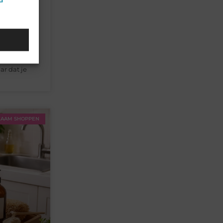
d
inder
 supermarkt
ijk om het
ensen hun
ouden
ar dat je
AAM SHOPPEN