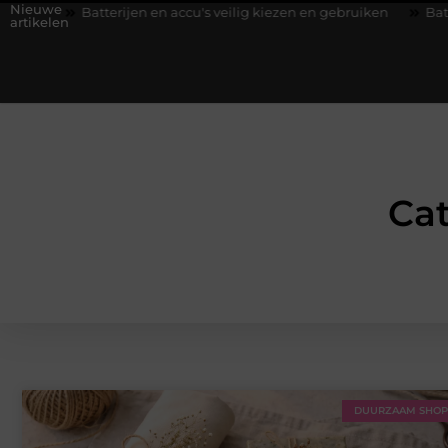
Nieuwe
u's veilig kiezen en gebruiken
Batterijen en accu's veilig kieze
artikelen
Ca
DUURZAAM SHO