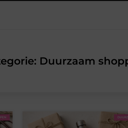
n en gebruiken
Herenkleding in Den Haag voor de zakelijke ma
tegorie: Duurzaam shop
PPEN
DUURZ