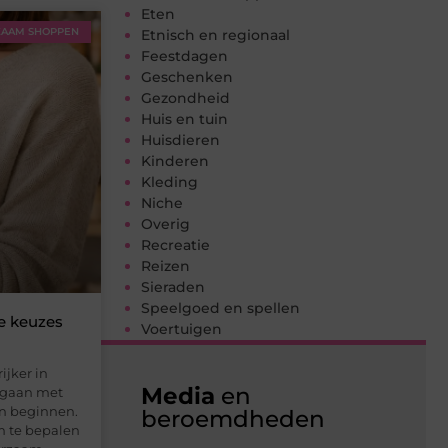
Eten
AAM SHOPPEN
Etnisch en regionaal
Feestdagen
Geschenken
Gezondheid
Huis en tuin
Huisdieren
Kinderen
Kleding
Niche
Overig
Recreatie
Reizen
Sieraden
Speelgoed en spellen
e keuzes
Voertuigen
ijker in
Media
en
mgaan met
en beginnen.
beroemdheden
om te bepalen