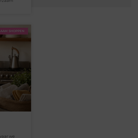
uurzaam
AAM SHOPPEN
 waar we