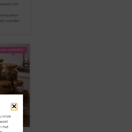
ewaren tot
me keuken
ven zonder
AAM SHOPPEN
u onze
gezet
n het