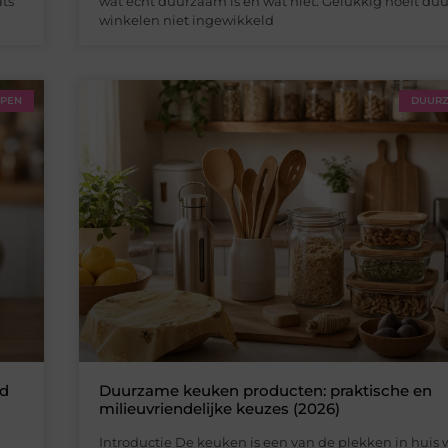
ats
wat echt duurzaam is en wat niet. Gelukkig hoeft d
winkelen niet ingewikkeld
PPEN
DUURZ
gd
Duurzame keuken producten: praktische en
milieuvriendelijke keuzes (2026)
Introductie De keuken is een van de plekken in huis