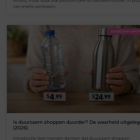
milieu, maar vaak ook persoonlijker en betekenisvoller. In pla
van snelle aankopen
DUURZAAM SHO
Is duurzaam shoppen duurder? De waarheid uitgele
(2026)
Introductie Veel mensen denken dat duurzaam shoppen