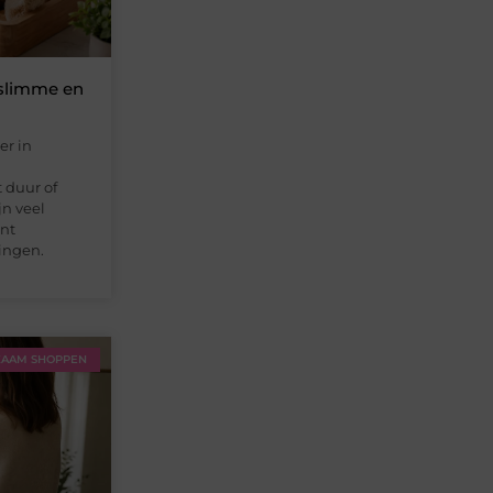
 slimme en
er in
 duur of
jn veel
nt
ringen.
AAM SHOPPEN