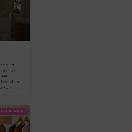
t
ebruikt,
kent slow
veel
 het alleen
er van
AAM SHOPPEN