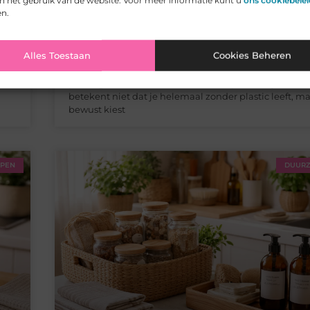
 het gebruik van de website. Voor meer informatie kunt u
ons cookiebelei
Plasticvrij huishouden: praktische tips voor m
en.
plastic (2026)
Introductie Plastic is overal. Van verpakkingen in de
Alles Toestaan
Cookies Beheren
ren
tot producten in je eigen huis — het is bijna onmogel
ar
volledig te vermijden. Toch proberen steeds meer m
plasticgebruik te verminderen. Een plasticvrij huish
n
betekent niet dat je helemaal zonder plastic leeft, ma
bewust kiest
PPEN
DUURZ