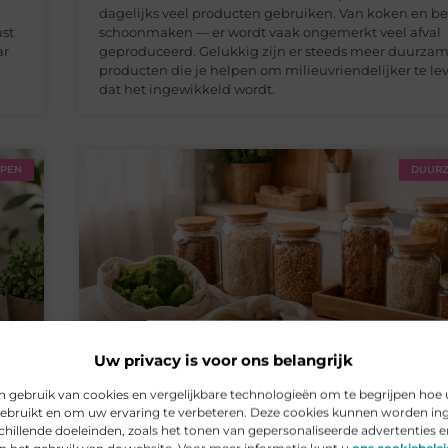
dagelijks veel producten gebruiken. Van koken en b
ust
schoonmaken — er wordt vaak ongemerkt veel afval
ar
geproduceerd. Gelukkig zijn er steeds meer duurza
d
producten die je helpen om milieuvriendelijker te le
dat het ingewikkeld wordt.
PPEN
DUURZ
Uw privacy is voor ons belangrijk
 gebruik van cookies en vergelijkbare technologieën om te begrijpen hoe 
ebruikt en om uw ervaring te verbeteren. Deze cookies kunnen worden in
chillende doeleinden, zoals het tonen van gepersonaliseerde advertenties e