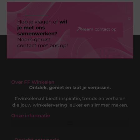
Heb je vragen of
wil
je met ons
Neem contact op
samenwerken?
Neem gerust
contact met ons op!
Over FF Winkelen
Ontdek, geniet en laat je verrassen.
ffwinkelen.nl biedt inspiratie, trends en verhalen
die jouw winkelervaring leuker en slimmer maken.
Onze informatie
Nederlandse Linkbuilding: Jouw Gids naar een Sterke Online Positie in de Nederlandse Markt
Hoe Kan Je Online Geld Verdienen? De Complete Gids voor Digitale Inkomsten