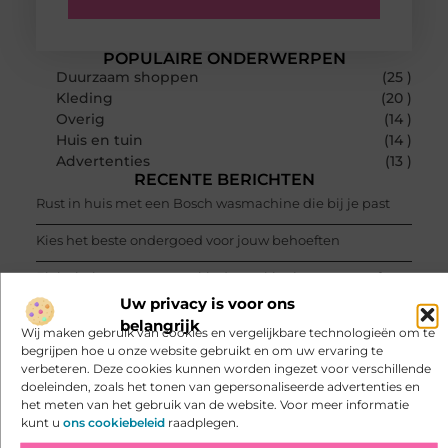
POPULAIRE ONDERWERPEN
Duurzaam shoppen
(25 )
Kleding
(20 )
Overig
(14 )
Huis en tuin
(14 )
Advertenties
(13 )
RECENTE BERICHTEN
Rust in huis met een Bosch wasmachine die bij je past
Kies het beste ondergoed voor jouw behoeften
Elektrisch avontuur voor kinderen: kies je een auto of
kinderquad?
Uw privacy is voor ons
belangrijk
Batterijen en accu's veilig kiezen en gebruiken
Wij maken gebruik van cookies en vergelijkbare technologieën om te
begrijpen hoe u onze website gebruikt en om uw ervaring te
Batterijen en accu's veilig kiezen en gebruiken
verbeteren. Deze cookies kunnen worden ingezet voor verschillende
doeleinden, zoals het tonen van gepersonaliseerde advertenties en
Herenkleding in Den Haag voor de zakelijke man
het meten van het gebruik van de website. Voor meer informatie
kunt u
ons cookiebeleid
raadplegen.