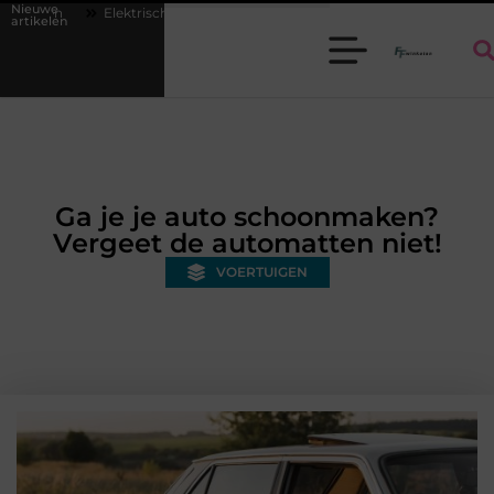
Nieuwe
sch avontuur voor kinderen: kies je een auto of kinderquad?
Batterijen
artikelen
Ga je je auto schoonmaken?
Vergeet de automatten niet!
VOERTUIGEN