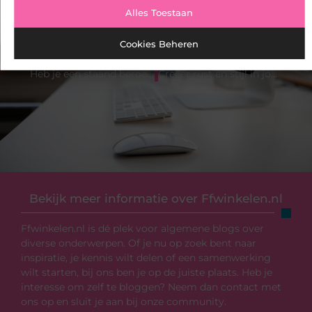
Alles Toestaan
Cookies Beheren
VORIGE
VOLGENDE
Heb je een staand beroep? Deze schoenen dragen bij aan de gezondheid van je voeten
Creëer rust en stijl in jouw slaapkamer
Bekijk meer informatie over Ffwinkelen.nl
Ffwinkelen.nl is dé plek voor algemene blogs over
diverse onderwerpen. Of je nu op zoek bent naar
inspiratie, je kennis wilt delen of een samenwerking
wilt starten, bij ons ben je op de juiste plaats. Heb je
interesse om zelf te bloggen? Neem dan contact met
ons op en sluit je aan bij onze community.