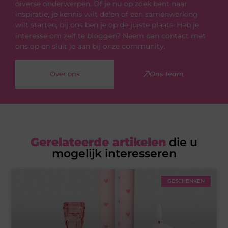
diverse onderwerpen. Of je nu op zoek bent naar
inspiratie, je kennis wilt delen of een samenwerking
wilt starten, bij ons ben je op de juiste plaats. Heb je
interesse om zelf te bloggen? Neem dan contact met
ons op en sluit je aan bij onze community.
Over ons
Ons team
Gerelateerde artikelen
die u
mogelijk interesseren
GESCHENKEN