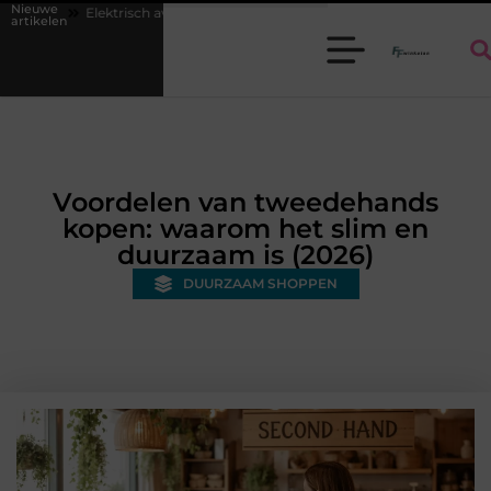
Nieuwe
h avontuur voor kinderen: kies je een auto of kinderquad?
Batterijen e
artikelen
Voordelen van tweedehands
kopen: waarom het slim en
duurzaam is (2026)
DUURZAAM SHOPPEN