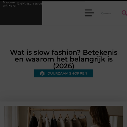
Nieuwe
uur voor kinderen: kies je een auto of kinderquad?
Batterijen en accu'
artikelen
Wat is slow fashion? Betekenis
en waarom het belangrijk is
(2026)
DUURZAAM SHOPPEN