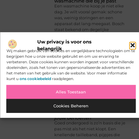
wasmachine die bij je past
Een wasmachine koop je niet elke
dag. Je wilt vooral gemak: schone
was, weinig storingen en een
apparaat dat lang meegaat. Bosch
staat bekend om degelijke
bouwkwaliteit en praktische
Uw privacy is voor ons
functies, maar de verschillen tussen
modellen
belangrijk
Wij maken gebruik van cookies en vergelijkbare technologieën om te
begrijpen hoe u onze website gebruikt en om uw ervaring te
verbeteren. Deze cookies kunnen worden ingezet voor verschillende
doeleinden, zoals het tonen van gepersonaliseerde advertenties en
het meten van het gebruik van de website. Voor meer informatie
kunt u
ons cookiebeleid
raadplegen.
Alles Toestaan
Cookies Beheren
Kies het beste ondergoed voor
jouw behoeften
Goed ondergoed is zo’n basis die je
pas mist als het niet klopt. Een
knellende tailleband, pijpjes die