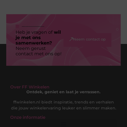
Heb je vragen of
wil
je met ons
Neem contact op
samenwerken?
Neem gerust
contact met ons op!
Over FF Winkelen
Ontdek, geniet en laat je verrassen.
ffwinkelen.nl biedt inspiratie, trends en verhalen
die jouw winkelervaring leuker en slimmer maken.
Onze informatie