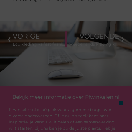
VORIGE
VOLGENDE
Eco kleding vs fast fashion: wat is het verschil? (2026)
Tweedehands kleding kopen: tips voor beginners (2026)
Bekijk meer informatie over Ffwinkelen.nl
Ffwinkelen.nl is dé plek voor algemene blogs over
diverse onderwerpen. Of je nu op zoek bent naar
inspiratie, je kennis wilt delen of een samenwerking
wilt starten, bij ons ben je op de juiste plaats. Heb je