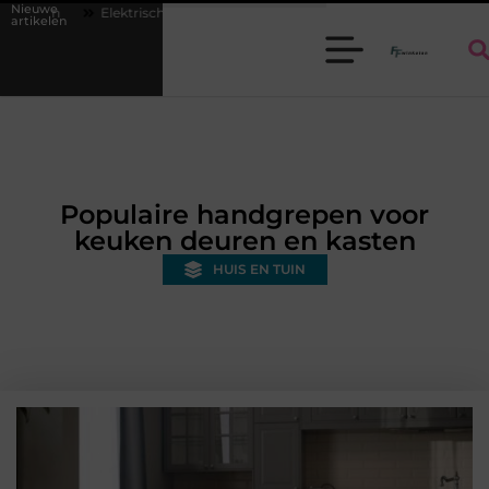
Nieuwe
sch avontuur voor kinderen: kies je een auto of kinderquad?
Batterije
artikelen
Populaire handgrepen voor
keuken deuren en kasten
HUIS EN TUIN