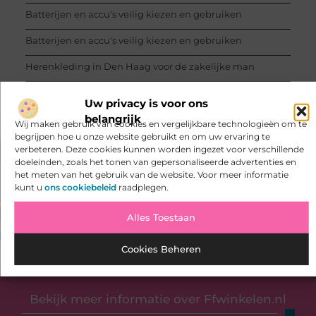
Batterijen en accu's veilig kiezen en gebruiken
Batterijen en accu's veilig kiezen en gebruiken
Herenkleding in Den Haag voor de zakelijke man
Uw privacy is voor ons
belangrijk
Wij maken gebruik van cookies en vergelijkbare technologieën om te
begrijpen hoe u onze website gebruikt en om uw ervaring te
verbeteren. Deze cookies kunnen worden ingezet voor verschillende
VORIGE
VOLGENDE
doeleinden, zoals het tonen van gepersonaliseerde advertenties en
Wat is een fiets ophangsysteem?
Het verschil tussen kinderkleding en babykleding
het meten van het gebruik van de website. Voor meer informatie
kunt u
ons cookiebeleid
raadplegen.
Alles Toestaan
Cookies Beheren
Bekijk meer informatie over Ffwinkelen.nl