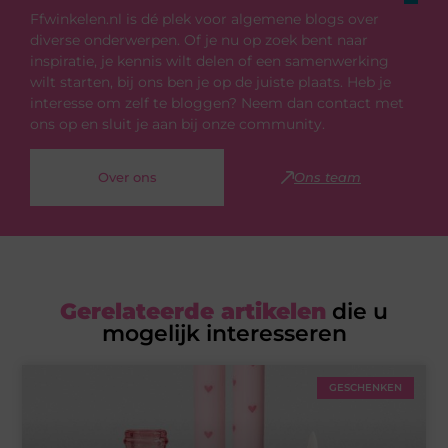
Ffwinkelen.nl is dé plek voor algemene blogs over
diverse onderwerpen. Of je nu op zoek bent naar
inspiratie, je kennis wilt delen of een samenwerking
wilt starten, bij ons ben je op de juiste plaats. Heb je
interesse om zelf te bloggen? Neem dan contact met
ons op en sluit je aan bij onze community.
Over ons
Ons team
Gerelateerde artikelen
die u
mogelijk interesseren
GESCHENKEN