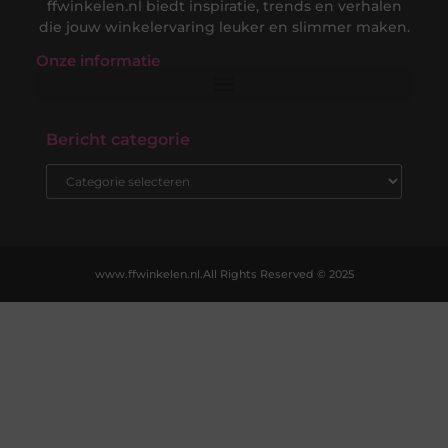
ffwinkelen.nl biedt inspiratie, trends en verhalen
die jouw winkelervaring leuker en slimmer maken.
Onze informatie
Nederlandse Linkbuilding: Jouw Gids naar een Sterke Online Positie in de Nederlandse Markt
Hoe Kan Je Online Geld Verdienen? De Complete Gids voor Digitale Inkomsten
Bericht categorie
www.ffwinkelen.nl.
All Rights Reserved © 2025