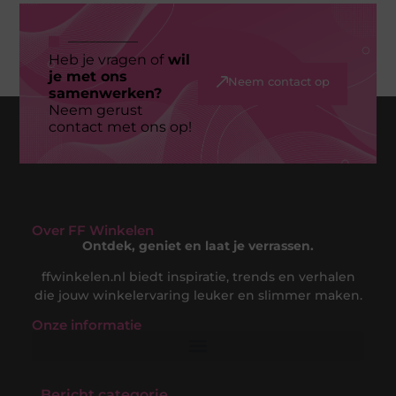
Heb je vragen of
wil
je met ons
Neem contact op
samenwerken?
Neem gerust
contact met ons op!
Over FF Winkelen
Ontdek, geniet en laat je verrassen.
ffwinkelen.nl biedt inspiratie, trends en verhalen
die jouw winkelervaring leuker en slimmer maken.
Onze informatie
Nederlandse Linkbuilding: Jouw Gids naar een Sterke Online Positie in de Nederlandse Markt
Hoe Kan Je Online Geld Verdienen? De Complete Gids voor Digitale Inkomsten
Bericht categorie