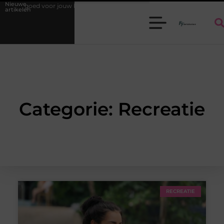
Nieuwe
ondergoed voor jouw behoeften
Elektrisch avontuur voor kinderen: ki
artikelen
Categorie: Recreatie
RECREATIE