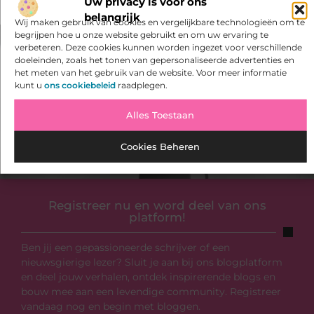
Uw privacy is voor ons
belangrijk
Wij maken gebruik van cookies en vergelijkbare technologieën om te
begrijpen hoe u onze website gebruikt en om uw ervaring te
verbeteren. Deze cookies kunnen worden ingezet voor verschillende
doeleinden, zoals het tonen van gepersonaliseerde advertenties en
het meten van het gebruik van de website. Voor meer informatie
kunt u
ons cookiebeleid
raadplegen.
Alles Toestaan
Cookies Beheren
Registreer nu en word deel van ons
platform!
Ben jij een gepassioneerde schrijver of een
nieuwsgierige lezer? Sluit je aan bij ons blogplatform
en deel jouw verhalen, ontdek inspirerende blogs en
bouw mee aan een levendige community. Registreer
vandaag nog en begin met bloggen.