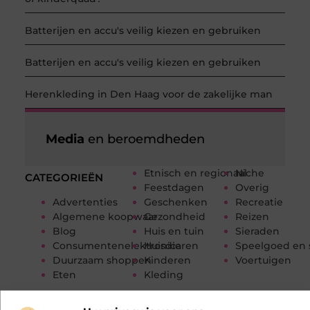
Batterijen en accu's veilig kiezen en gebruiken
Batterijen en accu's veilig kiezen en gebruiken
Herenkleding in Den Haag voor de zakelijke man
Media
en beroemdheden
Etnisch en regionaal
Niche
CATEGORIEËN
Feestdagen
Overig
Advertenties
Geschenken
Recreatie
Algemene koopwaar
Gezondheid
Reizen
Blog
Huis en tuin
Sieraden
Consumentenelektronica
Huisdieren
Speelgoed en 
Duurzaam shoppen
Kinderen
Voertuigen
Eten
Kleding