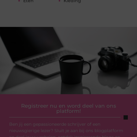
Eten
Kleding
Registreer nu en word deel van ons
platform!
Ben jij een gepassioneerde schrijver of een
nieuwsgierige lezer? Sluit je aan bij ons blogplatform
en deel jouw verhalen, ontdek inspirerende blogs en