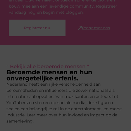
bouw mee aan een levendige community. Registreer
vandaag nog en begin met bloggen.
Registreer nu
Praat met ons
" Bekijk alle beroemde mensen "
Beroemde mensen en hun
onvergetelijke erfenis.
Nederland heeft een rijke verscheidenheid aan
beroemdheden en influencers die zowel nationaal als
internationaal opvallen. Van muzikanten en acteurs tot
YouTubers en sterren op sociale media, deze figuren
spelen een belangrijke rol in de entertainment- en mode-
industrie. Leer meer over hun invloed en impact op de
samenleving.