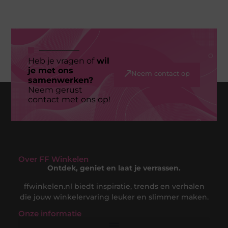
Heb je vragen of
wil
je met ons
Neem contact op
samenwerken?
Neem gerust
contact met ons op!
Over FF Winkelen
Ontdek, geniet en laat je verrassen.
ffwinkelen.nl biedt inspiratie, trends en verhalen
die jouw winkelervaring leuker en slimmer maken.
Onze informatie