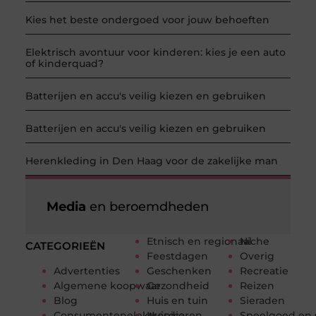
Kies het beste ondergoed voor jouw behoeften
Elektrisch avontuur voor kinderen: kies je een auto
of kinderquad?
Batterijen en accu's veilig kiezen en gebruiken
Batterijen en accu's veilig kiezen en gebruiken
Herenkleding in Den Haag voor de zakelijke man
Media
en beroemdheden
Etnisch en regionaal
Niche
CATEGORIEËN
Feestdagen
Overig
Advertenties
Geschenken
Recreatie
Algemene koopwaar
Gezondheid
Reizen
Blog
Huis en tuin
Sieraden
Consumentenelektronica
Huisdieren
Speelgoed en 