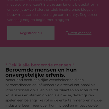
nieuwsgierige lezer? Sluit je aan bij ons blogplatform
en deel jouw verhalen, ontdek inspirerende blogs en
bouw mee aan een levendige community. Registreer
vandaag nog en begin met bloggen.
Registreer nu
Praat met ons
" Bekijk alle beroemde mensen "
Beroemde mensen en hun
onvergetelijke erfenis.
Nederland heeft een rijke verscheidenheid aan
beroemdheden en influencers die zowel nationaal als
internationaal opvallen. Van muzikanten en acteurs tot
YouTubers en sterren op sociale media, deze figuren
spelen een belangrijke rol in de entertainment- en mode-
industrie. Leer meer over hun invloed en impact op de