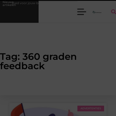
Nieuwe
ondergoed voor jouw behoeften
Elektrisch avontuur voor kinderen: kie
artikelen
Tag: 360 graden
feedback
ADVERTENTIES